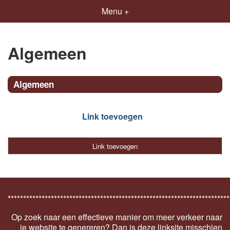
Menu +
Algemeen
Algemeen
Link toevoegen
Link toevoegen
************************************************************************
Op zoek naar een effectieve manier om meer verkeer naar
je website te genereren? Dan is deze linksite misschien